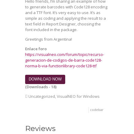
Hello friends, I’m sharing an example of how
to generate barcodes with Code128 encoding
and a TTF font. It’s very easy to use. It’s as
simple as coding and applying the result to a
text field in Report Designer, choosing the
font included in the package.
Greetings from Argentina!
Enlace foro
https://visualneo.com/forum/topic/recurso-
generacion-de-codigos-de-barra-code128-
norma-b-via-functionlibrary-code128-ttf
DOWNLOAD NOW
(Downloads - 18)
Uncategorized
,
VisualNEO for Windows
codebar
Reviews