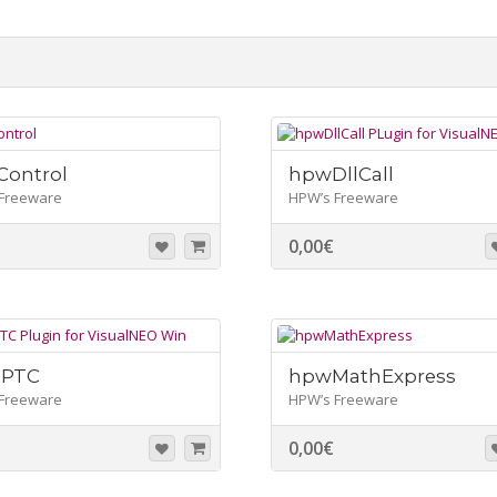
ontrol
hpwDllCall
Freeware
HPW’s Freeware
0,00
€
IPTC
hpwMathExpress
Freeware
HPW’s Freeware
0,00
€