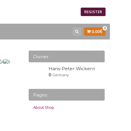
SIGN IN
REGISTER
0
€
0,00
Owner
Hans-Peter Wickern
Germany
Pages
About Shop