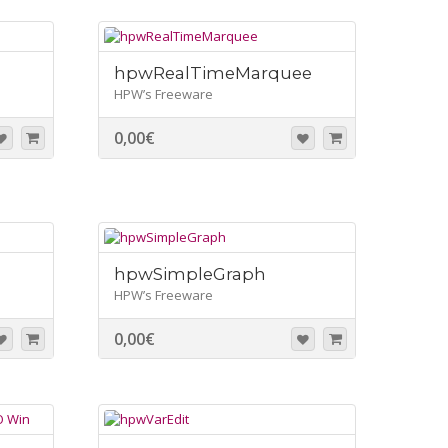
hpwRealTimeMarquee
HPW’s Freeware
0,00
€
hpwSimpleGraph
HPW’s Freeware
0,00
€