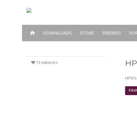
DOWNLOADS
STORE
FREEBIES
FO
HP
13 Admirers
HPW’s 
FAV