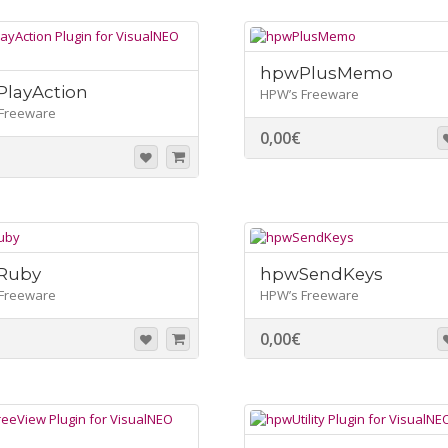
hpwPlusMemo
layAction
HPW’s Freeware
Freeware
0,00
€
Ruby
hpwSendKeys
Freeware
HPW’s Freeware
0,00
€