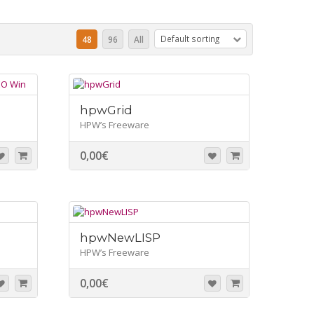
Default sorting
48
96
All
hpwGrid
HPW’s Freeware
0,00
€
hpwNewLISP
HPW’s Freeware
0,00
€