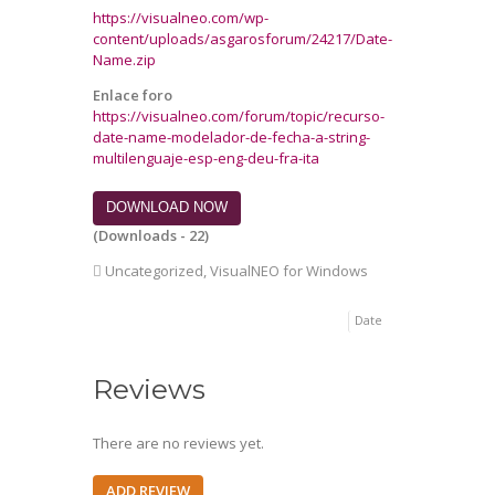
https://visualneo.com/wp-
content/uploads/asgarosforum/24217/Date-
Name.zip
Enlace foro
https://visualneo.com/forum/topic/recurso-
date-name-modelador-de-fecha-a-string-
multilenguaje-esp-eng-deu-fra-ita
DOWNLOAD NOW
(Downloads - 22)
Uncategorized
,
VisualNEO for Windows
Date
Reviews
There are no reviews yet.
ADD REVIEW