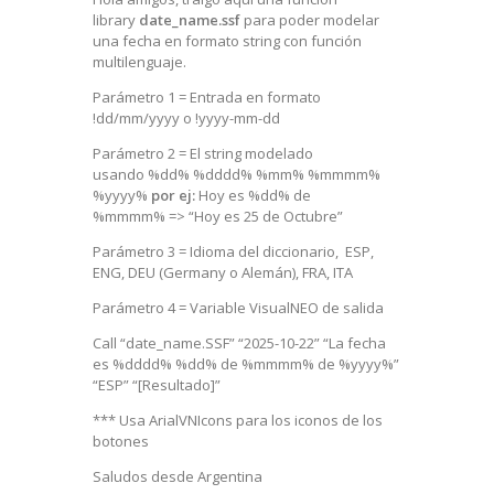
library
date_name.ssf
para poder modelar
una fecha en formato string con función
multilenguaje.
Parámetro 1 = Entrada en formato
!dd/mm/yyyy o !yyyy-mm-dd
Parámetro 2 = El string modelado
usando %dd% %dddd% %mm% %mmmm%
%yyyy%
por ej:
Hoy es %dd% de
%mmmm% => “Hoy es 25 de Octubre”
Parámetro 3 = Idioma del diccionario, ESP,
ENG, DEU (Germany o Alemán), FRA, ITA
Parámetro 4 = Variable VisualNEO de salida
Call “date_name.SSF” “2025-10-22” “La fecha
es %dddd% %dd% de %mmmm% de %yyyy%”
“ESP” “[Resultado]”
*** Usa ArialVNIcons para los iconos de los
botones
Saludos desde Argentina