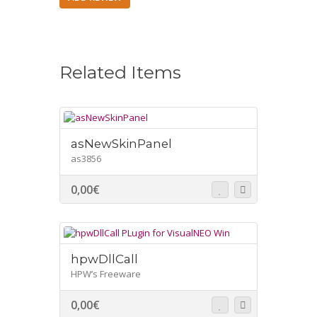
Related Items
asNewSkinPanel
as3856
0,00
€
hpwDllCall
HPW’s Freeware
0,00
€