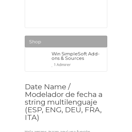
Shop
Win SimpleSoft Add-
ons & Sources
1 Admirer
Date Name /
Modelador de fecha a
string multilenguaje
(ESP, ENG, DEU, FRA,
ITA)
Hola amigos, traigo aquí una función