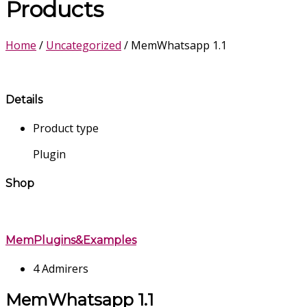
Products
Home
/
Uncategorized
/ MemWhatsapp 1.1
Details
Product type
Plugin
Shop
MemPlugins&Examples
4 Admirers
MemWhatsapp 1.1