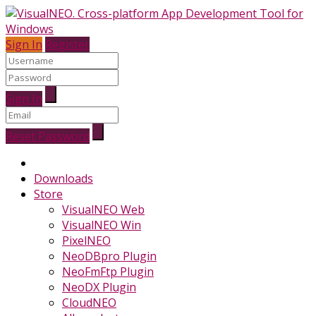
Sign In
Register
Sign In
Reset Password
Downloads
Store
VisualNEO Web
VisualNEO Win
PixelNEO
NeoDBpro Plugin
NeoFmFtp Plugin
NeoDX Plugin
CloudNEO