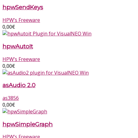
hpwSendKeys
HPW’s Freeware
0,00
€
hpwAutoIt
HPW’s Freeware
0,00
€
asAudio 2.0
as3856
0,00
€
hpwSimpleGraph
HPW’s Freeware