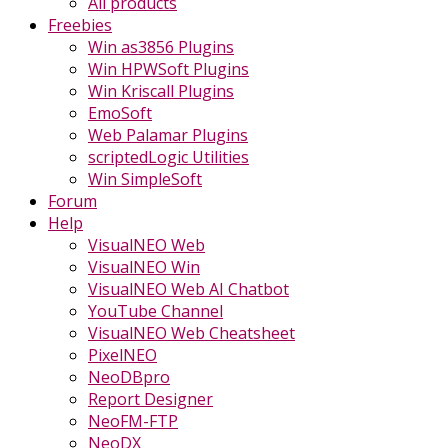
All products
Freebies
Win as3856 Plugins
Win HPWSoft Plugins
Win Kriscall Plugins
EmoSoft
Web Palamar Plugins
scriptedLogic Utilities
Win SimpleSoft
Forum
Help
VisualNEO Web
VisualNEO Win
VisualNEO Web AI Chatbot
YouTube Channel
VisualNEO Web Cheatsheet
PixelNEO
NeoDBpro
Report Designer
NeoFM-FTP
NeoDX