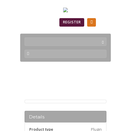
SIGN IN
REGISTER
Products
Details
Product type
Plugin